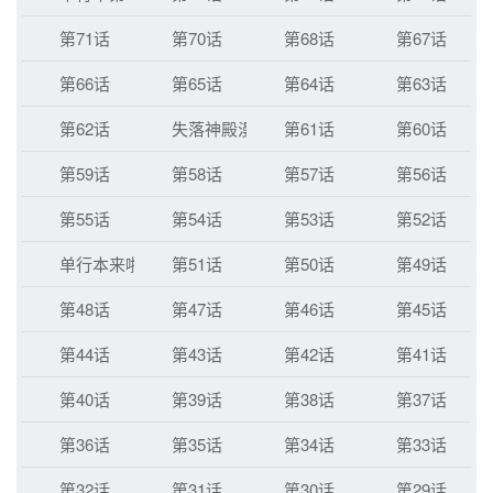
第71话
第70话
第68话
第67话
第66话
第65话
第64话
第63话
第62话
失落神殿漫画展馆--我在kkw很想你！评论赠
第61话
第60话
第59话
第58话
第57话
第56话
第55话
第54话
第53话
第52话
单行本来啦！
第51话
第50话
第49话
第48话
第47话
第46话
第45话
第44话
第43话
第42话
第41话
第40话
第39话
第38话
第37话
第36话
第35话
第34话
第33话
第32话
第31话
第30话
第29话