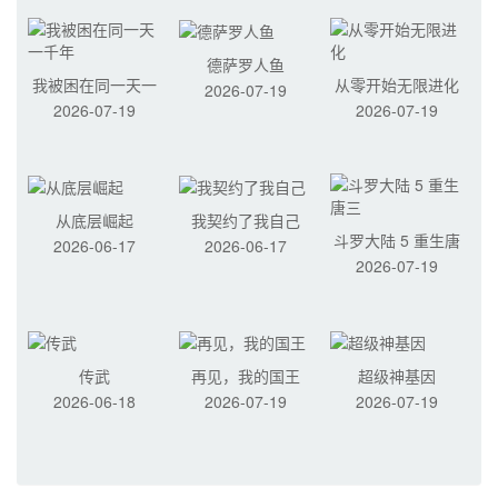
德萨罗人鱼
我被困在同一天一
从零开始无限进化
2026-07-19
2026-07-19
2026-07-19
千年
从底层崛起
我契约了我自己
斗罗大陆 5 重生唐
2026-06-17
2026-06-17
2026-07-19
三
传武
再见，我的国王
超级神基因
2026-06-18
2026-07-19
2026-07-19