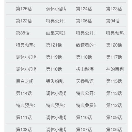
第125话
调休小剧场（七）
第124话
第123话
第122话
特典公开：12月30日 在闪耀的甲板上，为
第106话
第94话
第88话
画集来啦！
特典公开：9月9日 纵然有
特典预热：9
特典预热：9月9日 四人交织的甜靡美梦
第121话
致读者的一封信
第120话
调休小剧场（六）
第119话
第118话
第117话
调休小剧场（五）
第116话
拔山越海
神的审判
黑白之间
错失纷乱
天眷私语
第115话
第114话
调休小剧场（四）
特典公开：6月18日 天眷私
第113话
特典预热：6月18日 天眷私语 神陨之礼
特典预热：6月18日 天眷私语 神殒之礼
特典免费试看 6月18日 天眷
第112话
第111话
调休小剧场（三）
第110话
第109话
第108话
调休小剧场（二）
第107话
第106话