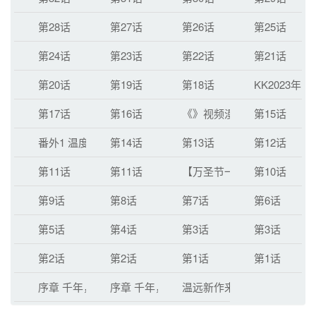
第28话
第27话
第26话
第25话
第24话
第23话
第22话
第21话
第20话
第19话
第18话
KK2023年
第17话
第16话
《》视频漫剧上线！
第15话
番外1 温度
第14话
第13话
第12话
第11话
第11话
【万圣节一起来捣蛋】万圣
第10话
第9话
第8话
第7话
第6话
第5话
第4话
第3话
第3话
第2话
第2话
第1话
第1话
序章 千年，只为再见你
序章 千年，只为再见你
温远新作来啦！